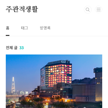
본문 바로가기
주관적생활
홈
태그
방명록
전체 글
33