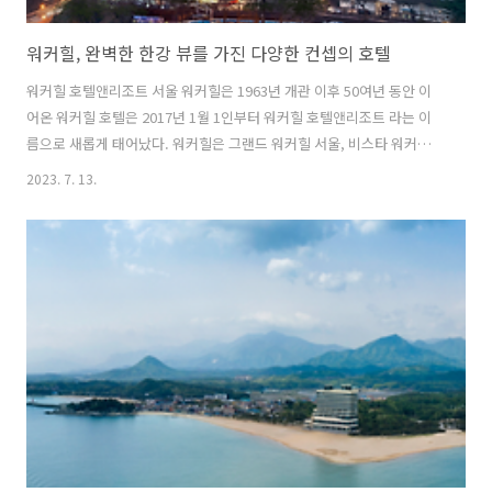
워커힐, 완벽한 한강 뷰를 가진 다양한 컨셉의 호텔
워커힐 호텔앤리조트 서울 워커힐은 1963년 개관 이후 50여년 동안 이
어온 워커힐 호텔은 2017년 1월 1인부터 워커힐 호텔앤리조트 라는 이
름으로 새롭게 태어났다. 워커힐은 그랜드 워커힐 서울, 비스타 워커힐
서울, 더글라스 하우스, 다락휴 등의 차별화된 호텔 브랜드를 론칭하였
2023. 7. 13.
다. 비스타 워커힐 서울은 12년간 라이프스타일 호텔의 대명사로 디자인
과 트렌드를 선도해 온 W서울 워커힐이 2017년 4월 '비스타 워커힐 서
울'로 태어났다. 비스타 워커힐 서울은 Refreshing, vividly. 라는 콘셉
트로 구성되었다. 그랜드워커힐 서울은 2017년 1월 기존의 쉐라톤 그랜
드 워커힐은 워커힐만의 호텔 운영 노하우와 감성을 담은 독자 브랜드
'그랜드 워커힐 서울'로 변화하였다. 클럽층 리노베이션을 통해 ..