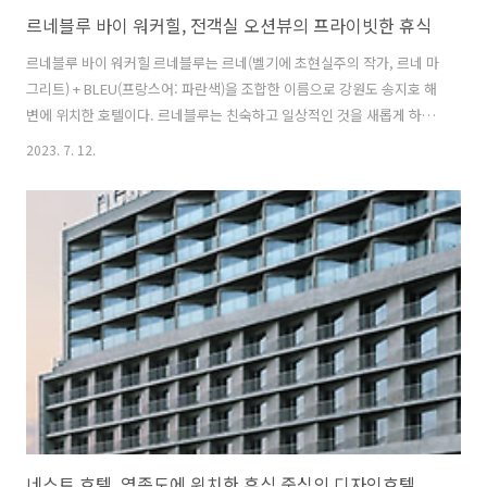
르네블루 바이 워커힐, 전객실 오션뷰의 프라이빗한 휴식
르네블루 바이 워커힐 르네블루는 르네(벨기에 초현실주의 작가, 르네 마
그리트) + BLEU(프랑스어: 파란색)을 조합한 이름으로 강원도 송지호 해
변에 위치한 호텔이다. 르네블루는 친숙하고 일상적인 것을 새롭게 하거
나 기발한 상상이 돋보이는 르네 마그리트의 작품 철학을 반영했으며 송
2023. 7. 12.
지호 해변의 아름다움을 누릴 수 있다. 아름다운 바다, 백사장 모래를 형
상화한 지상층 진입공간, 파도를 닮은 저층부 테라스, 죽도의 대나무를
모티브로 한 상층부 디자인 등은 송지호 해변의 자연과 하나 되는 호텔의
상징 특징을 초현실적으로 표현하였다. 전 객실 오션뷰와 프라이빗 비치
1 층 로비의 통창뿐 아니라 각 객실에서 전면 통유리창이 되어 있어 일출
을 방 안에서 볼 수 있다는 장점이 있다. 바로 앞 송지호 해변의 전경이 펼
쳐..
네스트 호텔, 영종도에 위치한 휴식 중심의 디자인호텔