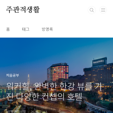
본문 바로가기
주관적생활
홈
태그
방명록
처음공부
워커힐, 완벽한 한강 뷰를 가
진 다양한 컨셉의 호텔
by 주관적생활
2023. 7. 13.