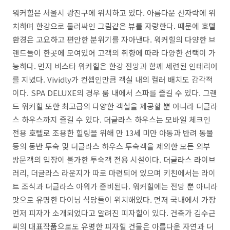
워커힐은 서울시 광진구에 위치하고 있다. 아름다운 산자락에 위
치하며 한강으로 둘러싸인 그림같은 뷰를 자랑한다. 때문에 호텔
환경은 고요하고 편안한 분위기를 자아낸다. 워커힐의 다양한 브
랜드들이 한곳에 모여있어 고객의 취향에 따라 다양한 선택이 가
능하다. 먼저 비스타 워커힐은 한강 전망과 함께 세련된 인테리어
를 지녔다. Vividly가 컨셉인만큼 객실 내의 컬러 배치도 감각적
이다. SPA DELUXE의 경우 룸 내에서 스파를 즐길 수 있다. 그랜
드 워커힐 또한 최고급의 다양한 객실을 제공할 뿐 아니라 더글라
스 하우스까지 즐길 수 있다. 더글라스 하우스는 모바일 체크인
전용 호텔로 조용한 힐링을 위해 만 13세 미만 아동과 반려 동물
등의 동반 투숙 및 더글라스 하우스 투숙객을 제외한 모든 외부
방문객의 입장이 불가한 투숙객 전용 시설이다. 더글라스 라이브
러리, 더글라스 라운지가 따로 마련되어 있으며 키친에서는 라이
트 조식과 더글라스 아워가 준비된다. 워커힐에는 전망 뿐 아니라
맛으로 유명한 다이닝 식당들이 위치해있다. 먼저 국내에서 가장
먼저 피자가 소개되었다고 알려진 피자힐이 있다. 건축가 김수근
씨의 대표작품으로도 유명한 피자힐 건물은 아름다운 자연과 더