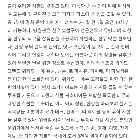
불어 수려한 경관을 갖추고 있다. 아늑한 숲 속 언덕 위에 위치하
여 오븐에 갓 구워진 최고의 피자와 파스타, 와인을 즐길 수 있다.
총 7부에 걸쳐 운영하며 예약 접수는 2개월 전 1일 오전 10시부
터 가능하다. 명월관은 한우 숯불구이 전문점으로 유명하며 최상
급 한우와 최고급 참숯만을 사용하여 차별화된 한우 맛을 선보인
다. 단청 무늬 한옥의 단아한 멋과 모던함이 돋보이는 실내 인테
리어 그리고 한강이 내려다 보이는 아름다운 야외 정원을 갖추고
있어 특별한 날을 위한 장소로 손꼽힌다. 위의 레스토랑 외에도
그랜드 워커힐 내에 온달, 금룡, 르 파사쥬, 더뷔페, 더 파빌리온
등 다양한 레스토랑이 있다. 워커힐 내에는 고객들을 위한 다양한
편의시설이 있다. 먼저 스카이야드는 서울의 사계를 즐길 수 있는
루프탑 가든으로 고생대 식물 딕소니아를 포함한 독특한 나무와
다양한 식물들로 꾸며진 미니 야외 정원, 한강을 바라보며 즐기는
족욕탕을 비롯하여 요가 데크, 선베드, 티 테이블 등의 휴식 시설
을 갖추고 있다. 워커힐 라이브러리는 투숙객 전용 시설로 편안한
분위기에서 독서를 즐길 수 있도록 문학, 예술, 경제, 여행, 자기
계발, 등 다양한 장르의 국내외 도서 3천여 권이 마련되어 있다.