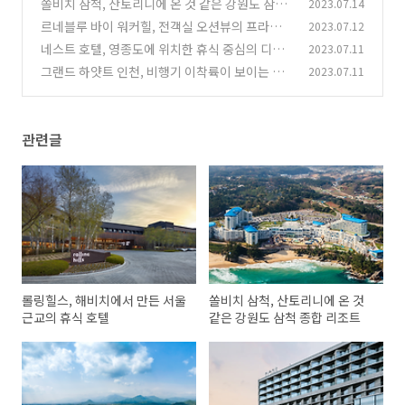
텔
쏠비치 삼척, 산토리니에 온 것 같은 강원도 삼척
2023.07.14
(0)
종합 리조트
르네블루 바이 워커힐, 전객실 오션뷰의 프라이
2023.07.12
(0)
빗한 휴식
네스트 호텔, 영종도에 위치한 휴식 중심의 디자
2023.07.11
(0)
인호텔
그랜드 하얏트 인천, 비행기 이착륙이 보이는 공
2023.07.11
(1)
항뷰의 편안한 호텔
(0)
관련글
롤링힐스, 해비치에서 만든 서울
쏠비치 삼척, 산토리니에 온 것
근교의 휴식 호텔
같은 강원도 삼척 종합 리조트