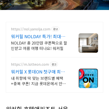
https://nol.yanolja.com
광고
워커힐 NOLDAY 특가! 최대
70% 더블업 할인!
NOLDAY 총 20만원 쿠폰팩으로 할
인받고 여름 여행 떠나요! 워커힐
https://m.lotteon.com
광고
워커힐 X 롯데ON 첫구매 최대 5
천원 혜택!
내 취향에 딱 맞는 브랜드별 혜택
+중복 쿠폰! 지금 롯데온에서 만나
보세요!
워커힐 호텔앤리조트 서울