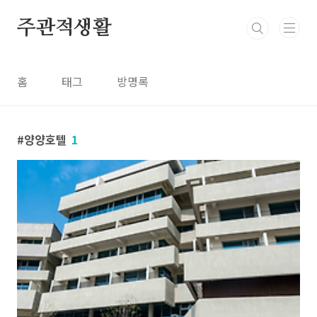
본문 바로가기
주관적생활
홈
태그
방명록
양양호텔
1