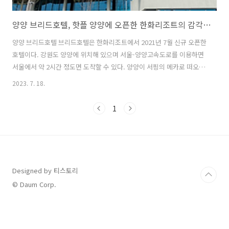
양양 브리드호텔, 핫플 양양에 오픈한 한화리조트의 감각적인 신규 호텔
양양 브리드호텔 브리드호텔은 한화리조트에서 2021년 7월 신규 오픈한
호텔이다. 강원도 양양에 위치해 있으며 서울-양양고속도로를 이용하면
서울에서 약 2시간 정도면 도착할 수 있다. 양양이 서핑의 메카로 떠오르
면서 주변에 서퍼들을 위한 시설과 상점들이 속속 들어서고 있고, 브리드
2023. 7. 18.
호텔 역시 국내 최초의 서핑 콘셉트 호텔이다. 전체 약 2800평 규모에 지
하 2층 지상 7층 건물이며 총 56개의 건물을 갖췄다. 가장 트렌디하다고
1
알려진 인구해변과 죽도 해변 사이에 위치해 있으며 탁 트인 오션뷰와 트
렌디한 감성이 만난 신상 숙소이다. 감각적인 디자인과 다수인원 수용 가
능한 룸 전 세계에서 모은 서핑 아트 작품을 전시했으며 객실 디자인은
매우 감각적이면서도 심플하다. 특히나 펜트하우스 행텐 같은 경우는 호
텔 ..
Designed by 티스토리
© Daum Corp.